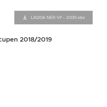
LADDA NER VF-...0330.xlsx
cupen 2018/2019
LADDA NER Inbj...8-19.pdf
tsklubb - Adress: Västerås Friidrottsklubb, Kungsängsgatan 