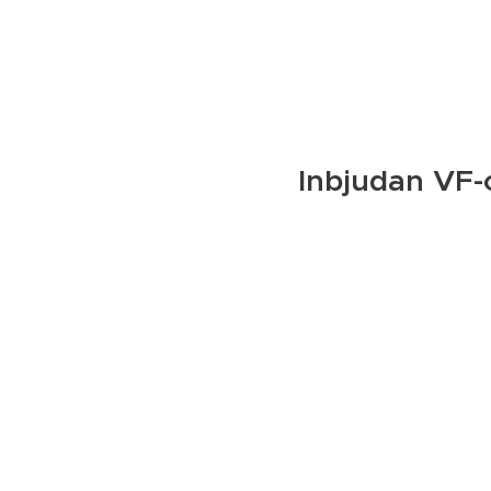
Inbjudan VF-
Västerås Friidrot