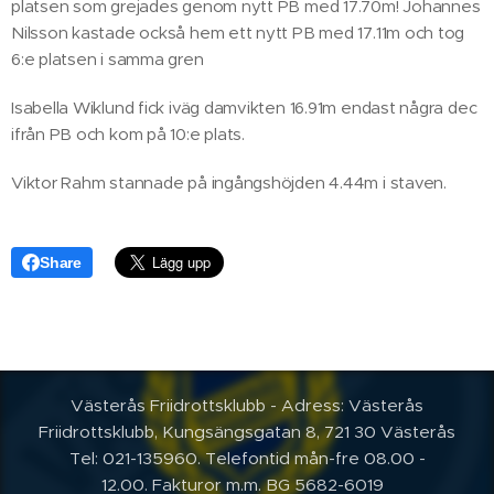
platsen som grejades genom nytt PB med 17.70m! Johannes
Nilsson kastade också hem ett nytt PB med 17.11m och tog
6:e platsen i samma gren
Isabella Wiklund fick iväg damvikten 16.91m endast några dec
ifrån PB och kom på 10:e plats.
Viktor Rahm stannade på ingångshöjden 4.44m i staven.
Share
Västerås Friidrottsklubb - Adress: Västerås
Friidrottsklubb, Kungsängsgatan 8, 721 30 Västerås
Tel: 021-135960. Telefontid mån-fre 08.00 -
12.00.
Fakturor m.m. BG 5682-6019