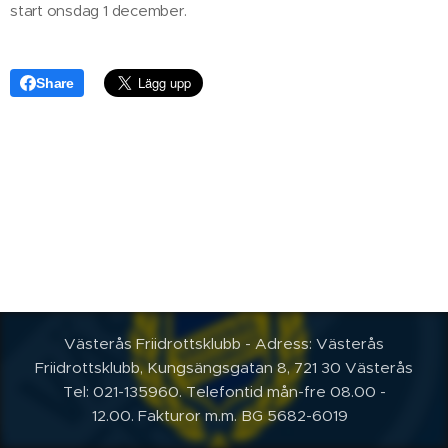
start onsdag 1 december.
Share
Västerås Friidrottsklubb - Adress: Västerås
Friidrottsklubb, Kungsängsgatan 8, 721 30 Västerås
Tel: 021-135960. Telefontid mån-fre 08.00 -
12.00.
Fakturor m.m. BG 5682-6019