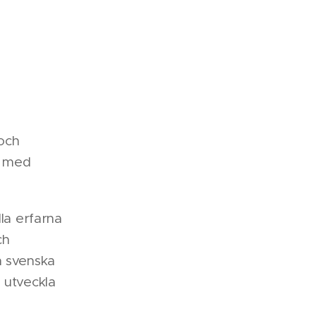
 och
k med
lla erfarna
ch
n svenska
 utveckla