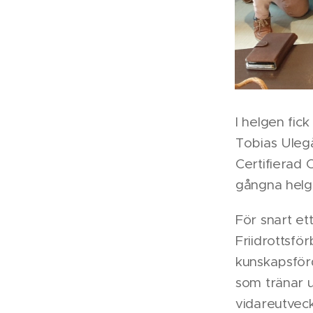
I helgen fic
Tobias Ulegå
Certifierad 
gångna helg
För snart e
Friidrottsfö
kunskapsförd
som tränar u
vidareutvec