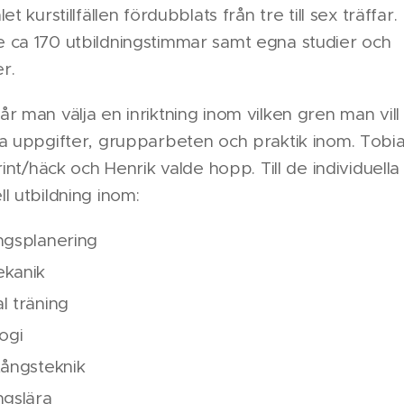
et kurstillfällen fördubblats från tre till sex träffar.
 ca 170 utbildningstimmar samt egna studier och
r.
r man välja en inriktning inom vilken gren man vill
a uppgifter, grupparbeten och praktik inom. Tobia
rint/häck och Henrik valde hopp. Till de individuella
l utbildning inom:
ngsplanering
kanik
l träning
ogi
tångsteknik
ngslära