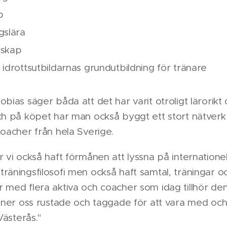
b
gslära
rskap
 idrottsutbildarnas grundutbildning för tränare
obias säger båda att det har varit otroligt lärorikt
och på köpet har man också byggt ett stort nätver
coacher från hela Sverige.
r vi också haft förmånen att lyssna på internatione
räningsfilosofi men också haft samtal, träningar o
 med flera aktiva och coacher som idag tillhör de
änner oss rustade och taggade för att vara med och
 Västerås."