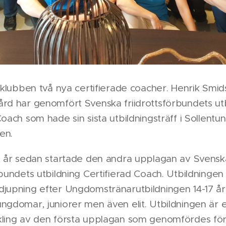
k klubben två nya certifierade coacher. Henrik Smi
rd har genomfört Svenska friidrottsförbundets ut
Coach som hade sin sista utbildningsträff i Sollentu
en.
tt år sedan startade den andra upplagan av Svensk
rbundets utbildning Certifierad Coach. Utbildningen
jupning efter Ungdomstränarutbildningen 14-17 år
ngdomar, juniorer men även elit. Utbildningen är 
kling av den första upplagan som genomfördes för