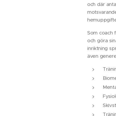
och där antal
motsvarande
hemuppgifte
Som coach få
och göra sin
inriktning sp
även generel
Träni
Biome
Menta
Fysiol
Skivs
Träni