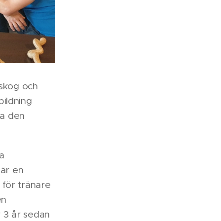
dskog och
bildning
na den
a
 är en
 för tränare
en
 3 år sedan