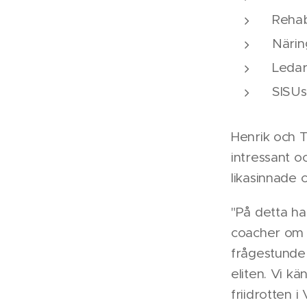
Reha
Närin
Leda
SISUs
Henrik och T
intressant 
likasinnade 
"På detta ha
coacher om t
frågestunder
eliten. Vi k
friidrotten i