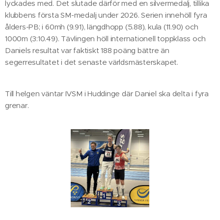
lyckades med. Det slutade därför med en silvermedalj, tillika
klubbens första SM-medalj under 2026. Serien innehöll fyra
ålders-PB; i 60mh (9.91), längdhopp (5.88), kula (11.90) och
1000m (3:10.49). Tävlingen höll internationell toppklass och
Daniels resultat var faktiskt 188 poäng bättre än
segerresultatet i det senaste världsmästerskapet.
Till helgen väntar IVSM i Huddinge där Daniel ska delta i fyra
grenar.