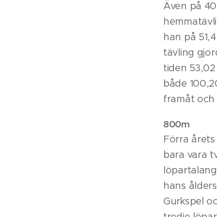
Även på 400
hemmatävli
han på 51,4
tävling gjo
tiden 53,02 
både 100,20
framåt och 
800m
Förra årets
bara vara t
löpartalang
hans ålder
Gurkspel oc
tredje löpa