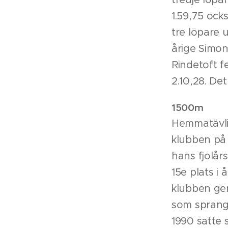
1.59,75 ock
tre löpare 
årige Simon
Rindetoft 
2.10,28. Det
1500m
Hemmatävlin
klubben på 
hans fjolå
15e plats i 
klubben gen
som sprang 
1990 satte 