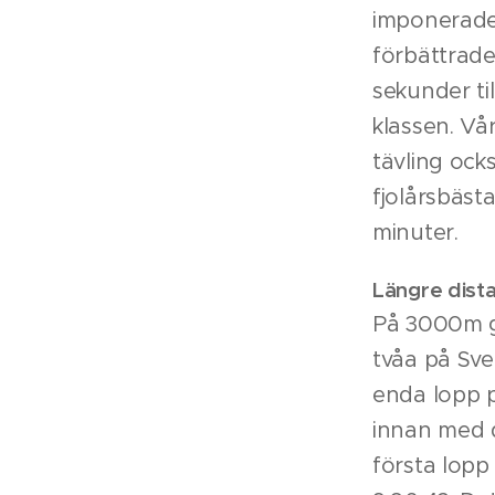
imponerade
förbättrade
sekunder til
klassen. Vå
tävling ock
fjolårsbäst
minuter.
Längre dist
På 3000m g
tvåa på Sve
enda lopp p
innan med d
första lop