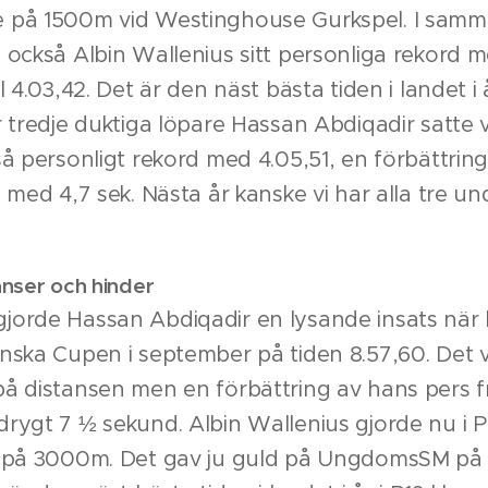
 på 1500m vid Westinghouse Gurkspel. I samm
 också Albin Wallenius sitt personliga rekord 
l 4.03,42. Det är den näst bästa tiden i landet i å
r tredje duktiga löpare Hassan Abdiqadir satte
så personligt rekord med 4.05,51, en förbättrin
a med 4,7 sek. Nästa år kanske vi har alla tre un
anser och hinder
jorde Hassan Abdiqadir en lysande insats när
nska Cupen i september på tiden 8.57,60. Det 
å distansen men en förbättring av hans pers f
rygt 7 ½ sekund. Albin Wallenius gjorde nu i P1
p på 3000m. Det gav ju guld på UngdomsSM på 