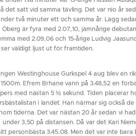
så det satt vid samma tävling. Det var nio år se
under två minuter ett och samma år. Lägg sedan t
 Öberg är fyra med 2.07,10, jämnårige debuta
femma med 2.09,06 och 15-årige Ludvig Jaasun
 ser väldigt ljust ut för framtiden.
gen Westinghouse Gurkspel 4 aug blev en rikt
1500m. Efrem Brhane vann på 3.48,52 en förbä
rspers med nästan 5 ½ sekund. Tiden placerar 
årsbästalistan i landet. Han närmar sig också de 
om tiderna. Det var nästan 20 år sedan vi had
under 3,50 på distansen. Då var det Kari Nie
sitt personbästa 3.45,08. Men det var inte bar