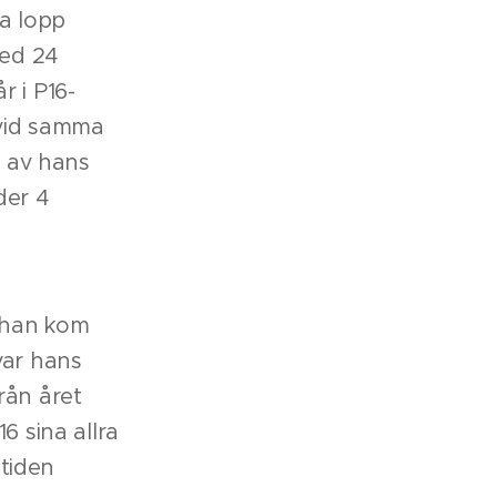
a lopp
med 24
r i P16-
 vid samma
g av hans
der 4
 han kom
var hans
rån året
6 sina allra
tiden