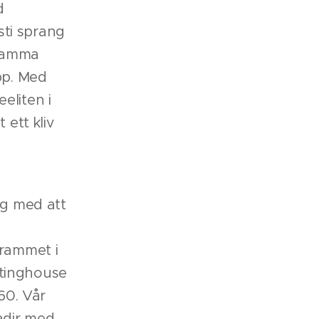
d
ti sprang
 samma
pp. Med
eeliten i
 ett kliv
ig med att
grammet i
stinghouse
60. Vår
adir med