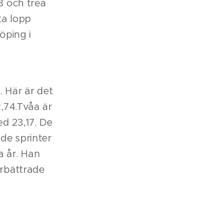
8 och trea
ta lopp
öping i
. Här är det
,74.Tvåa är
d 23,17. De
ade sprinter
a år. Han
örbättrade