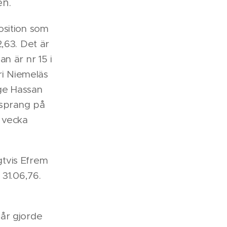
en.
osition som
,63. Det är
n är nr 15 i
ri Niemeläs
ige Hassan
 sprang på
 vecka
gtvis Efrem
 31.06,76.
år gjorde