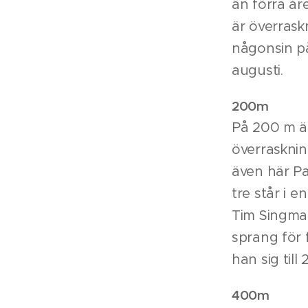
än förra år
är överrask
någonsin på
augusti.
200m
På 200 m är
överraskni
även här Pa
tre står i e
Tim Singman
sprang för 
han sig till 
400m