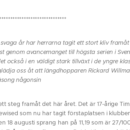
******************************
svaga år har herrarna tagit ett stort kliv framåt i
nst genom avancemanget till högsta serien i Sve
et också i en väldigt stark tillväxt i de yngre kla
lädja oss åt att längdhopparen Rickard Willma
säsong någonsin
ett steg framåt det här året. Det är 17-årige Tim
ised som nu har tagit förstaplatsen i klubbe
en 18 augusti sprang han på 11,19 som är 27/1