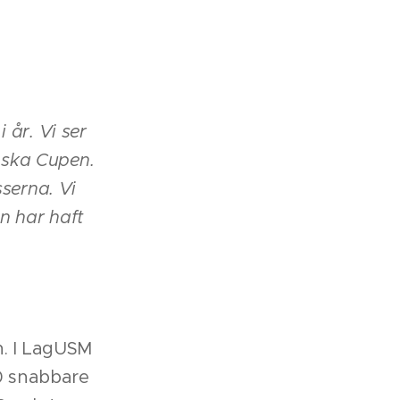
 år. Vi ser
nska Cupen.
sserna. Vi
n har haft
n. I LagUSM
00 snabbare