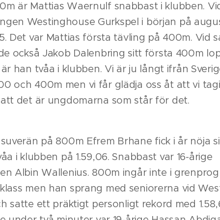
m är Mattias Waernulf snabbast i klubben. Vi
ngen Westinghouse Gurkspel i början på augus
5. Det var Mattias första tävling på 400m. Vid
rde också Jakob Dalenbring sitt första 400m lo
är han tvåa i klubben. Vi är ju långt ifrån Sverig
0 och 400m men vi får glädja oss åt att vi tagit
att det är ungdomarna som står för det.
 suverän på 800m Efrem Brhane fick i år nöja s
våa i klubben på 1.59,06. Snabbast var 16-årige
en Albin Wallenius. 800m ingår inte i grenpro
sklass men han sprang med seniorerna vid We
h satte ett präktigt personligt rekord med 1.58,
re under två minuter var 19-årige Hassan Abdiq