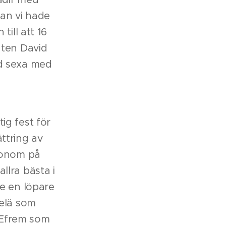
dan vi hade
ill att 16
nten David
d sexa med
ig fest för
ttring av
honom på
allra bästa i
e en löpare
melä som
a Efrem som