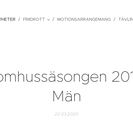
YHETER
FRIIDROTT
MOTIONSARRANGEMANG
TÄVLI
omhussäsongen 201
Män
22.03.2020