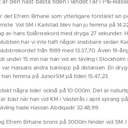
 är den näst bästa tiden i landet i år i P16-klass
det Efrem Brhane som ytterligare förstärkt sin p
mste. Vid SM i Karlstad blev han ju femma på 14.22
ng av hans fjolårsrekord med dryga 27 sekunder. Ha
 I klubben har vi inte haft någon snabbare sedan Ka
r klubbrekordet från 1989 med 13.37,70. Även 19-år
ck under 15 min när han vid en tävling i Stockholm
t var Hassans andra banlopp på distansen. En dryg
m han femma på JuniorSM på tiden 15.47,23.
faktiskt några tider också på 10 000m. Det är naturli
r bäst när han vid KM i Västerås i april sprang på
ävling hade Hassan Abdiqadir 32.48,99.
tog Efrem Brhane brons på 3000m hinder vid SM. I 