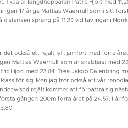
et. Tvåa är längdhopparen Patric Hjort med 11,2
ningen 17 årige Mattias Waernulf som i sitt förs
 distansen sprang på 11,29 vid tävlingar i Norrk
 det också ett rejält lyft jämfört med förra året
ngen Mattias Waernulf som är snabbast med 22
tric Hjort med 22,84. Trea Jakob Dalenbring me
n klass för sig. Men jag tror också att vår renodl
deewised rejält kommer att förbättra sig näst
första gången 200m förra året på 24,57. I år f
23,80.