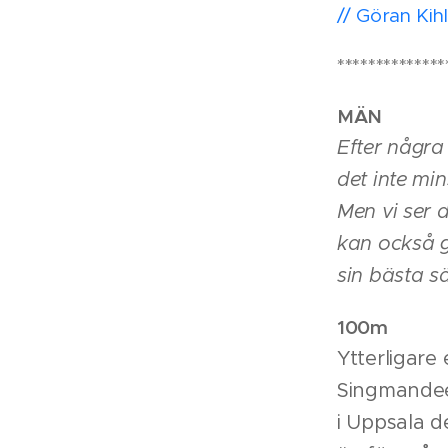
// Göran Kihl
**************
MÄN
Efter några 
det inte mi
Men vi ser d
kan också g
sin bästa 
100m
Ytterligare 
Singmandeew
i Uppsala d