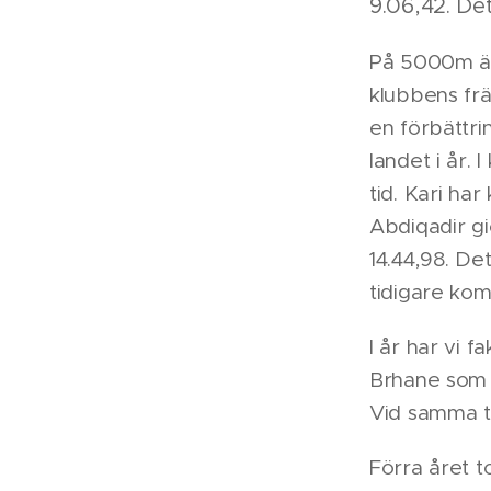
9.06,42. Det
På 5000m är 
klubbens frä
en förbättri
landet i år.
tid. Kari ha
Abdiqadir gi
14.44,98. De
tidigare ko
I år har vi 
Brhane som ä
Vid samma t
Förra året 