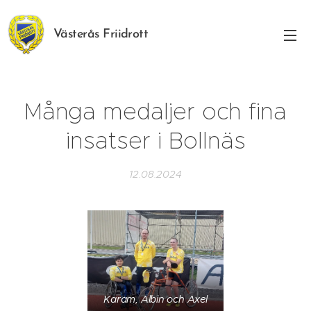
Västerås Friidrott
Många medaljer och fina
insatser i Bollnäs
12.08.2024
Karam, Albin och Axel