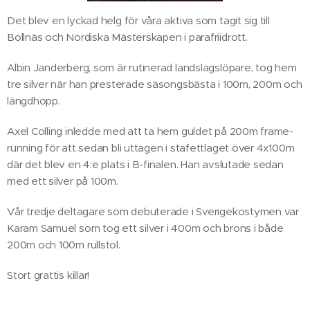
Det blev en lyckad helg för våra aktiva som tagit sig till
Bollnäs och Nordiska Mästerskapen i parafriidrott.
Albin Janderberg, som är rutinerad landslagslöpare, tog hem
tre silver när han presterade säsongsbästa i 100m, 200m och
längdhopp.
Axel Colling inledde med att ta hem guldet på 200m frame-
running för att sedan bli uttagen i stafettlaget över 4x100m
där det blev en 4:e plats i B-finalen. Han avslutade sedan
med ett silver på 100m.
Vår tredje deltagare som debuterade i Sverigekostymen var
Karam Samuel som tog ett silver i 400m och brons i både
200m och 100m rullstol.
Stort grattis killar!