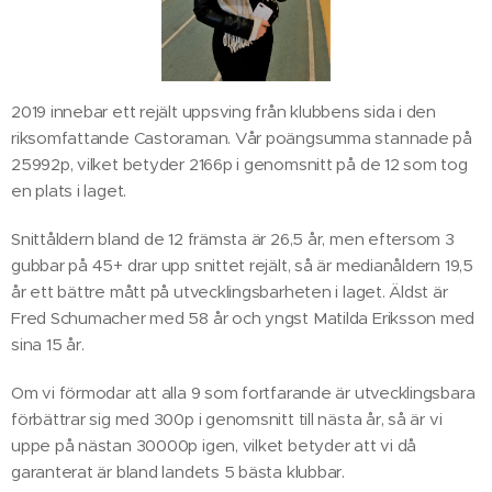
2019 innebar ett rejält uppsving från klubbens sida i den
riksomfattande Castoraman. Vår poängsumma stannade på
25992p, vilket betyder 2166p i genomsnitt på de 12 som tog
en plats i laget.
Snittåldern bland de 12 främsta är 26,5 år, men eftersom 3
gubbar på 45+ drar upp snittet rejält, så är medianåldern 19,5
år ett bättre mått på utvecklingsbarheten i laget. Äldst är
Fred Schumacher med 58 år och yngst Matilda Eriksson med
sina 15 år.
Om vi förmodar att alla 9 som fortfarande är utvecklingsbara
förbättrar sig med 300p i genomsnitt till nästa år, så är vi
uppe på nästan 30000p igen, vilket betyder att vi då
garanterat är bland landets 5 bästa klubbar.