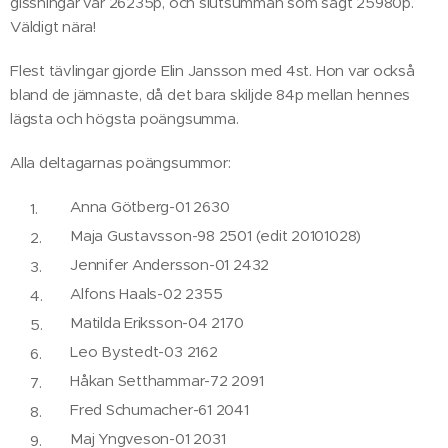
gissningar var 26235p, och slutsumman som sagt 25980p.
Väldigt nära!
Flest tävlingar gjorde Elin Jansson med 4st. Hon var också
bland de jämnaste, då det bara skiljde 84p mellan hennes
lägsta och högsta poängsumma.
Alla deltagarnas poängsummor:
Anna Götberg-01 2630
Maja Gustavsson-98 2501 (edit 20101028)
Jennifer Andersson-01 2432
Alfons Haals-02 2355
Matilda Eriksson-04 2170
Leo Bystedt-03 2162
Håkan Setthammar-72 2091
Fred Schumacher-61 2041
Maj Yngveson-01 2031