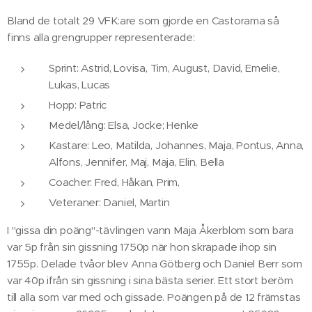
Bland de totalt 29 VFK:are som gjorde en Castorama så
finns alla grengrupper representerade:
Sprint: Astrid, Lovisa, Tim, August, David, Emelie,
Lukas, Lucas
Hopp: Patric
Medel/lång: Elsa, Jocke; Henke
Kastare: Leo, Matilda, Johannes, Maja, Pontus, Anna,
Alfons, Jennifer, Maj, Maja, Elin, Bella
Coacher: Fred, Håkan, Prim,
Veteraner: Daniel, Martin
I "gissa din poäng"-tävlingen vann Maja Åkerblom som bara
var 5p från sin gissning 1750p när hon skrapade ihop sin
1755p. Delade tvåor blev Anna Götberg och Daniel Berr som
var 40p ifrån sin gissning i sina bästa serier. Ett stort beröm
till alla som var med och gissade. Poängen på de 12 främstas