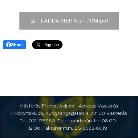
LADDA NER Styr...1014.pdf
Share
Västerås Friidrottsklubb - Adress: Västerås
Friidrottsklubb, Kungsängsgatan 8, 721 30 Västerås
Tel: 021-135960. Telefontid mån-fre 08.00 -
12.00.
Fakturor m.m. BG 5682-6019