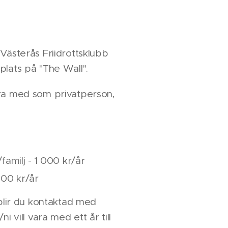
Västerås Friidrottsklubb
plats på "The Wall".
ra med som privatperson,
familj - 1 000 kr/år
000 kr/år
 blir du kontaktad med
i vill vara med ett år till