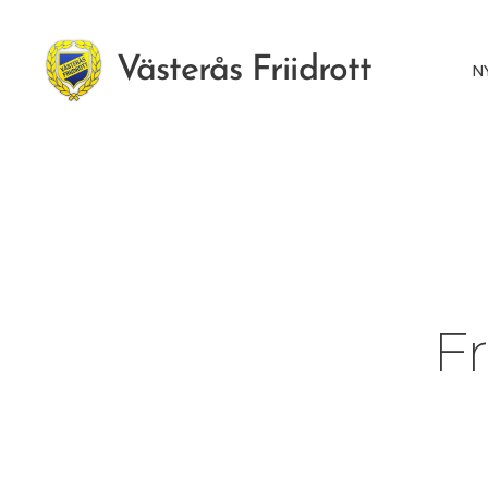
Västerås Friidrott
N
Fr