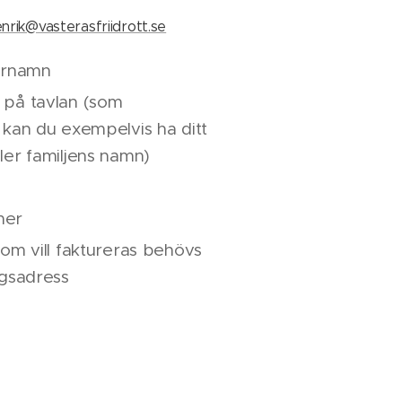
nrik@vasterasfriidrott.se
ernamn
på tavlan (som
 kan du exempelvis ha ditt
ler familjens namn)
mer
om vill faktureras behövs
ngsadress