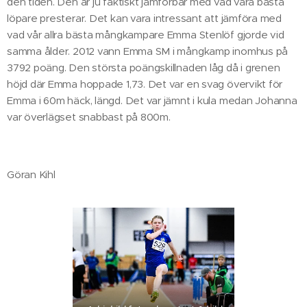
den tiden. Den är ju faktiskt jämförbar med vad våra bästa
löpare presterar. Det kan vara intressant att jämföra med
vad vår allra bästa mångkampare Emma Stenlöf gjorde vid
samma ålder. 2012 vann Emma SM i mångkamp inomhus på
3792 poäng. Den största poängskillnaden låg då i grenen
höjd där Emma hoppade 1,73. Det var en svag övervikt för
Emma i 60m häck, längd. Det var jämnt i kula medan Johanna
var överlägset snabbast på 800m.
Göran Kihl