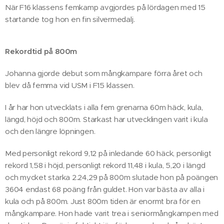
När F16 klassens femkamp avgjordes på lördagen med 15
startande tog hon en fin silvermedalj.
Rekordtid på 800m
Johanna gjorde debut som mångkampare förra året och
blev då femma vid USM i F15 klassen.
I år har hon utvecklats i alla fem grenarna 60m häck, kula,
längd, höjd och 800m. Starkast har utvecklingen varit i kula
och den längre löpningen.
Med personligt rekord 9,12 på inledande 60 häck, personligt
rekord 1,58 i höjd, personligt rekord 11,48 i kula, 5,20 i längd
och mycket starka 2.24,29 på 800m slutade hon på poängen
3604 endast 68 poäng från guldet. Hon var bästa av alla i
kula och på 800m. Just 800m tiden är enormt bra för en
mångkampare. Hon hade varit trea i seniormångkampen med