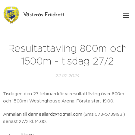
Västerås Friidrott
Resultattävling 800m och
1500m - tisdag 27/2
22.02.2024
Tisdagen den 27 februari kör vi resultattävling över 800m
och 1500m i Westinghouse Arena. Första start 19.00.
Anmälan till
danneallard@hotmail.com
(Sms 073-5739193 )
senast 27/2 kl. 14.00.
Namn