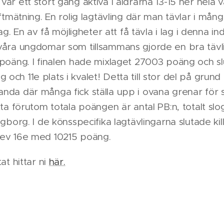
ar ett stort gäng aktiva i åldrarna 13-15 ner hela v
aftmätning. En rolig lagtävling där man tävlar i mån
lag. En av få möjligheter att få tävla i lag i denna ind
 våra ungdomar som tillsammans gjorde en bra tävl
 poäng. I finalen hade mixlaget 27003 poäng och s
och 11e plats i kvalet! Detta till stor del på grun
nda där många fick ställa upp i ovana grenar för sit
etta förutom totala poängen är antal PB:n, totalt sl
ngborg. I de könsspecifika lagtävlingarna slutade ki
lev 16e med 10215 poäng.
at hittar ni
här.