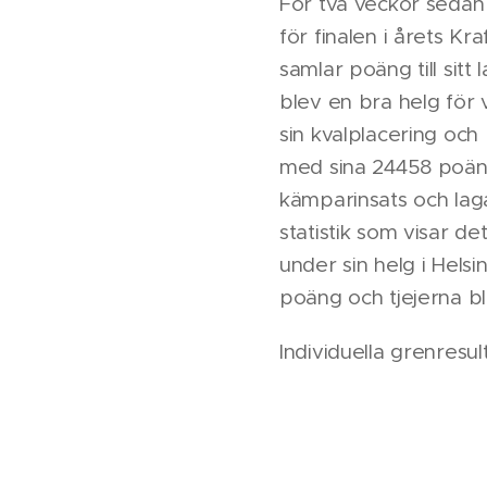
För två veckor sedan v
för finalen i årets Kr
samlar poäng till sitt 
blev en bra helg för
sin kvalplacering och
med sina 24458 poäng 
kämparinsats och laga
statistik som visar d
under sin helg i Helsi
poäng och tjejerna b
Individuella grenresult