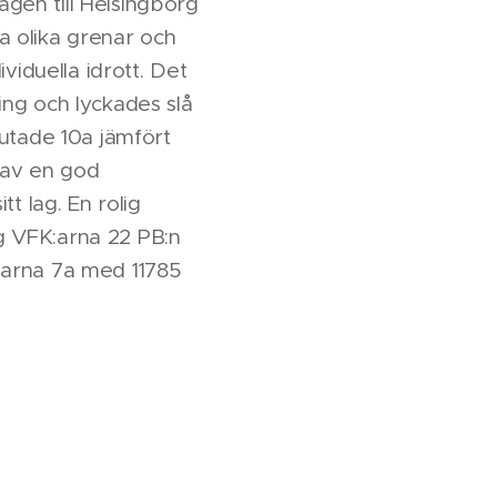
ägen till Helsingborg
ga olika grenar och
ividuella idrott. Det
ing och lyckades slå
lutade 10a jämfört
d av en god
t lag. En rolig
og VFK:arna 22 PB:n
llarna 7a med 11785