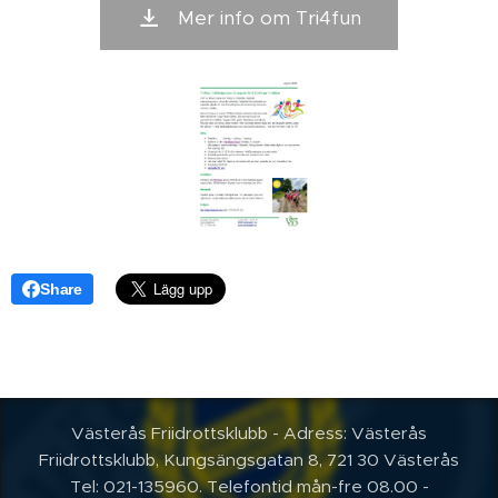
Mer info om Tri4fun
Share
Västerås Friidrottsklubb - Adress: Västerås
Friidrottsklubb, Kungsängsgatan 8, 721 30 Västerås
Tel: 021-135960. Telefontid mån-fre 08.00 -