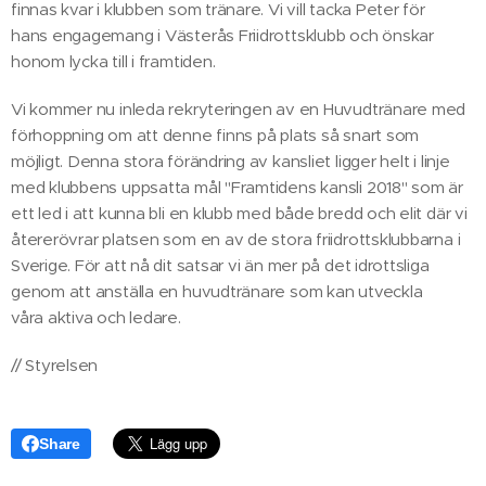
finnas kvar i klubben som tränare. Vi vill tacka Peter för
hans engagemang i Västerås Friidrottsklubb och önskar
honom lycka till i framtiden.
Vi kommer nu inleda rekryteringen av en Huvudtränare med
förhoppning om att denne finns på plats så snart som
möjligt. Denna stora förändring av kansliet ligger helt i linje
med klubbens uppsatta mål "Framtidens kansli 2018" som är
ett led i att kunna bli en klubb med både bredd och elit där vi
återerövrar platsen som en av de stora friidrottsklubbarna i
Sverige. För att nå dit satsar vi än mer på det idrottsliga
genom att anställa en huvudtränare som kan utveckla
våra aktiva och ledare.
// Styrelsen
Share