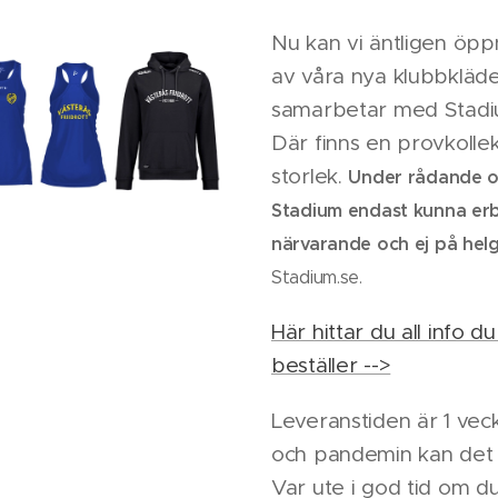
Nu kan vi äntligen öpp
av våra nya klubbkläder
samarbetar med Stadiu
Där finns en provkolle
storlek.
Under rådande 
Stadium endast kunna erb
närvarande och ej på hel
Stadium.se.
Här hittar du all info 
beställer -->
Leveranstiden är 1 ve
och pandemin kan det 
Var ute i god tid om du 