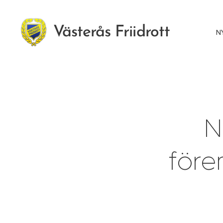
Västerås Friidrott
N
N
före