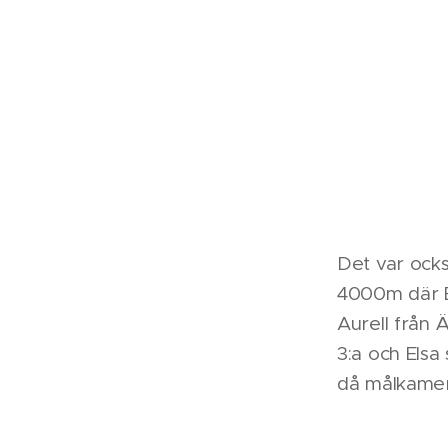
Det var ocks
4000m där E
Aurell från 
3:a och Elsa
då målkameran