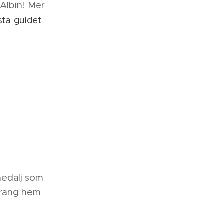
 Albin! Mer
sta guldet
medalj som
prang hem