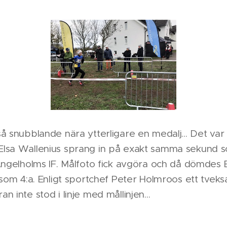
å snubblande nära ytterligare en medalj... Det var 
lsa Wallenius sprang in på exakt samma sekund so
Ängelholms IF. Målfoto fick avgöra och då dömdes E
 som 4:a. Enligt sportchef Peter Holmroos ett tvek
 inte stod i linje med mållinjen...