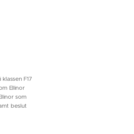
i klassen F17
m Ellinor
llinor som
samt beslut