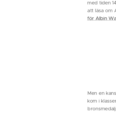
med tiden 14
att läsa om 
för Albin Wa
Men en kans
kom i klass
bronsmedalje