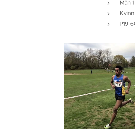
Män 1
Kvinn
P19 6