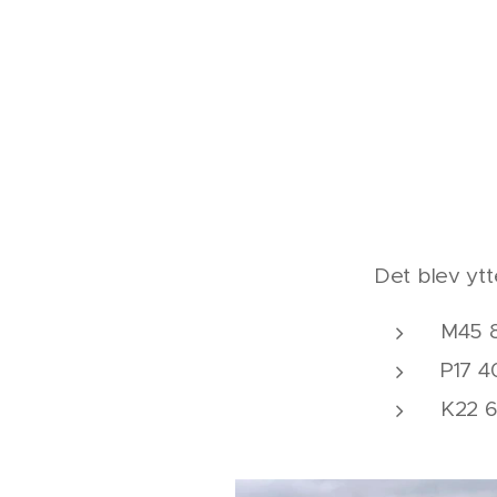
Det blev ytt
M45 8
P17 4
K22 6