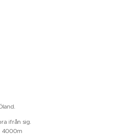
Öland.
a ifrån sig.
15 4000m