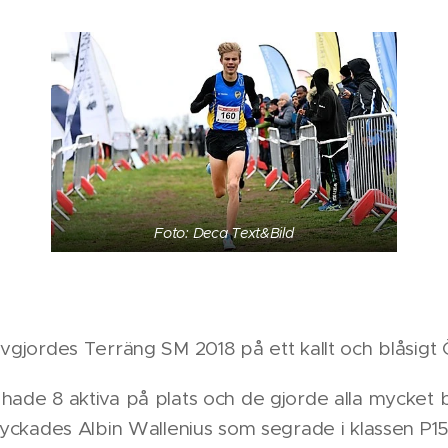
Foto: Deca Text&Bild
avgjordes Terräng SM 2018 på ett kallt och blåsigt 
hade 8 aktiva på plats och de gjorde alla mycket br
 lyckades Albin Wallenius som segrade i klassen P