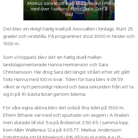
Markus sänkte sitt eget klubbrekord i P16
med över 1 sekund. Foto: Deca Text &
Bild
Det blev en riktigt härlig kväll på Arosvallen i lördags. Runt 25
grader och vindstilla. På programmet stod 3000 m hinder och
1500 m.
Som vi hoppats blev det en härlig duell mellan
landslagsmeriterade Hanna Hermanson och Sara
Christiansson. Här drog Sara det längst strået efter att gått
förbi Hanna med 100 m kvar. Tiden för Sara blev 4:09.59
vilket är nytt personligt rekord och bara sekunden från att ta
sig in på 10-bästa listan genom tiderna.
För våra egna aktiva blev det också fina tider på 1500 m.
Efrem Brhane var med och spurtade om segern i A-finalen
men slutade till slut 5:a på årsbästat 3:50.45. I samma lopp
kom Albin Wallenius 12:a på 4:05.77. Markus Andersson
förbättrade sitt klubbrekord i P16 då han slutade 4:a i B-