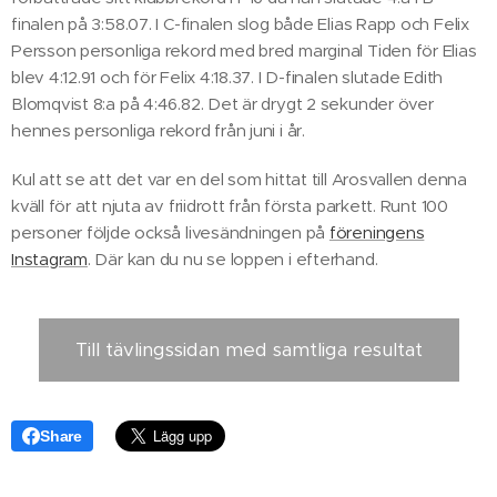
finalen på 3:58.07. I C-finalen slog både Elias Rapp och Felix
Persson personliga rekord med bred marginal Tiden för Elias
blev 4:12.91 och för Felix 4:18.37. I D-finalen slutade Edith
Blomqvist 8:a på 4:46.82. Det är drygt 2 sekunder över
hennes personliga rekord från juni i år.
Kul att se att det var en del som hittat till Arosvallen denna
kväll för att njuta av friidrott från första parkett. Runt 100
personer följde också livesändningen på
föreningens
Instagram
. Där kan du nu se loppen i efterhand.
Till tävlingssidan med samtliga resultat
Share