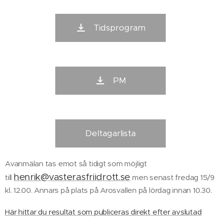
Tidsprogram
PM
Deltagarlista
Avanmälan tas emot så tidigt som möjligt
henrik@vasterasfriidrott.se
till
men senast fredag 15/9
kl. 12.00. Annars på plats på Arosvallen på lördag innan 10.30.
Här hittar du resultat som publiceras direkt efter avslutad