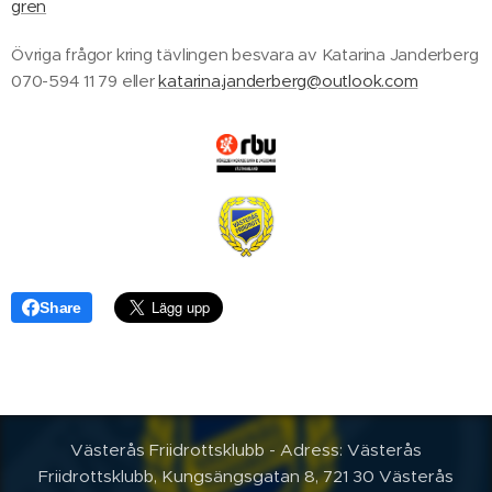
gren
Övriga frågor kring tävlingen besvara av Katarina Janderberg
070-594 11 79 eller
katarina.janderberg@outlook.com
Share
Västerås Friidrottsklubb - Adress: Västerås
Friidrottsklubb, Kungsängsgatan 8, 721 30 Västerås