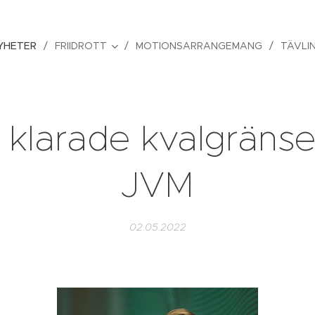
YHETER
FRIIDROTT
MOTIONSARRANGEMANG
TÄVLI
klarade kvalgränsen
JVM
02.05.2022