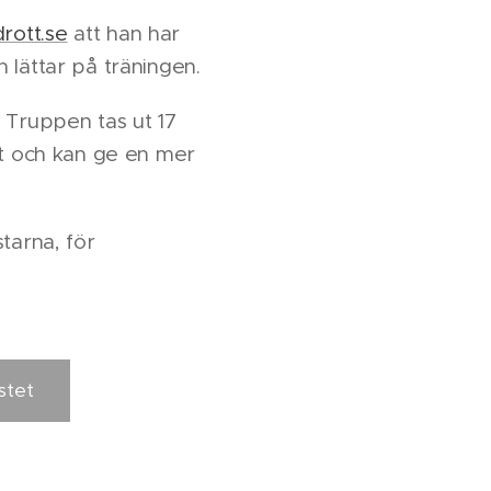
idrott.se
att han har
 lättar på träningen.
 Truppen tas ut 17
nt och kan ge en mer
tarna, för
stet