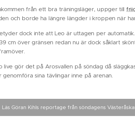
kommen från ett bra träningsläger, uppger till
fri
iden och borde ha längre längder i kroppen när han
etyder dock inte att Leo är uttagen per automatik.
at 39 cm över gränsen redan nu är dock såklart skö
 framöver.
eo live gör det på Arosvallen på söndag då släggkas
år genomföra sina tävlingar inne på arenan.
Läs Göran Kihls reportage från söndagens Västeråska