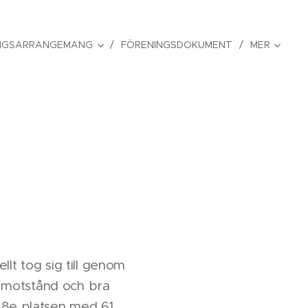
NGSARRANGEMANG
FÖRENINGSDOKUMENT
MER
lt tog sig till genom
ft motstånd och bra
å 8e platsen med 61