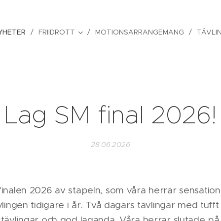
YHETER
FRIIDROTT
MOTIONSARRANGEMANG
TÄVLI
Lag SM final 2026!
28.06.2026
finalen 2026 av stapeln, som våra herrar sensationel
ävlingen tidigare i år. Två dagars tävlingar med tuf
 tävlingar och god laganda. Våra herrar slutade p