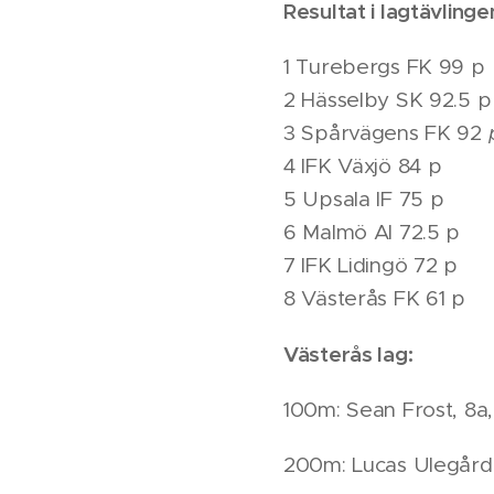
Resultat i lagtävlinge
1 Turebergs FK 99 p
2 Hässelby SK 92.5 p
3 Spårvägens FK 92
4 IFK Växjö 84 p
5 Upsala IF 75 p
6 Malmö AI 72.5 p
7 IFK Lidingö 72 p
8 Västerås FK 61 p
Västerås lag:
100m: Sean Frost, 8a, 
200m: Lucas Ulegård,