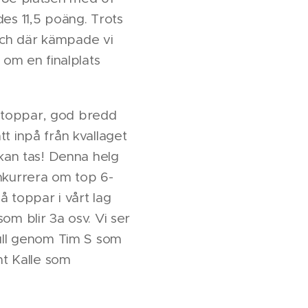
des 11,5 poäng. Trots
n och där kämpade vi
 om en finalplats
ha toppar, god bredd
ätt inpå från kvallaget
 kan tas! Denna helg
onkurrera om top 6-
 toppar i vårt lag
om blir 3a osv. Vi ser
kull genom Tim S som
t Kalle som