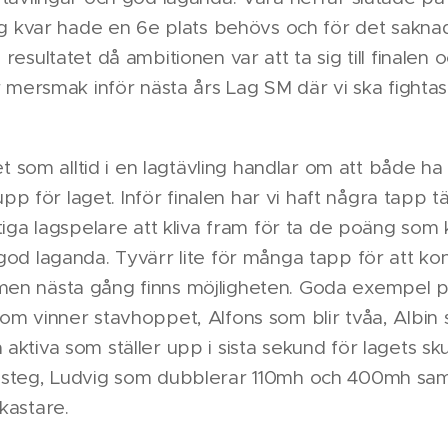
sig kvar hade en 6e plats behövs och för det sakna
resultatet då ambitionen var att ta sig till finale
er mersmak inför nästa års Lag SM där vi ska fightas
 det som alltid i en lagtävling handlar om att både 
 upp för laget. Inför finalen har vi haft några tapp t
ktiga lagspelare att kliva fram för ta de poäng som
god laganda. Tyvärr lite för många tapp för att k
en nästa gång finns möjligheten. Goda exempel på
om vinner stavhoppet, Alfons som blir tvåa, Albin s
aktiva som ställer upp i sista sekund för lagets s
esteg, Ludvig som dubblerar 110mh och 400mh sam
skastare.