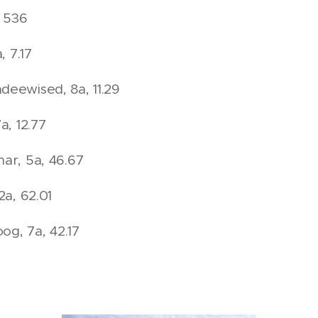
, 536
, 7.17
deewised, 8a, 11.29
a, 12.77
ar, 5a, 46.67
2a, 62.01
oog, 7a, 42.17