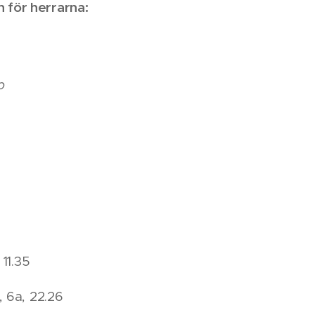
n för herrarna:
p
11.35
 6a, 22.26