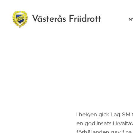
Västerås Friidrott
N
I helgen gick Lag SM 
en god insats i kvalt
förhållanden gav fina