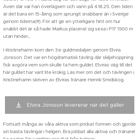
Även där var han överlägsen och vann på 4.18.25. Den tiden
är det bara en 15-åring som sprungit snabbare än i Sverige
genom tiderna(!!!). För att ge en ytterligare hint om hur
snabbt det är så hade Markus placerat sig sexa i P17 1500 m
utan hinder...
I Kristinehamn kom den 3:e guldmedaljen genom Elvira
Jonsson. Det var en högdramatisk tävling där skiljehoppning
fick avgöra vem som skulle ta hem guldet. Elviras väg till det
här guldet har varit lite krokig. Läs mer om det och tävlingen i
Kristinehamn skriven av Elviras tränare Henrik Smidskog.
Elvira Jonsson levererar när det gäller
Fortsatt många av våra aktiva som prickat formen och gjorde
sin bästa tävlingar i helgen. Bra jobbat alla aktiva och tränare!
Se nedan för samtliga resultat från helgen.