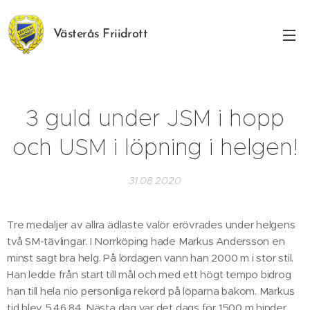
Västerås Friidrott
3 guld under JSM i hopp
och USM i löpning i helgen!
31.08.2020
Tre medaljer av allra ädlaste valör erövrades under helgens
två SM-tävlingar. I Norrköping hade Markus Andersson en
minst sagt bra helg. På lördagen vann han 2000 m i stor stil.
Han ledde från start till mål och med ett högt tempo bidrog
han till hela nio personliga rekord på löparna bakom. Markus
tid blev 5.46.84. Nästa dag var det dags för 1500 m hinder.