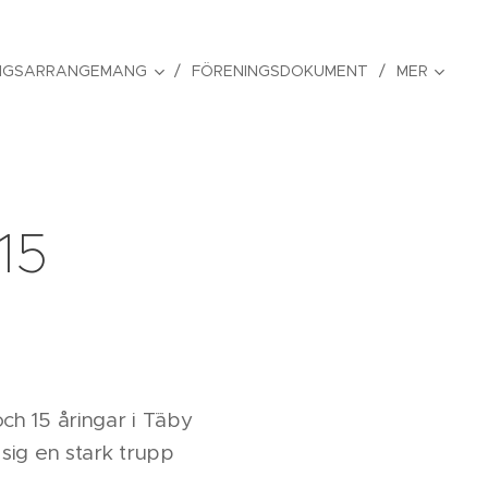
NGSARRANGEMANG
FÖRENINGSDOKUMENT
MER
15
h 15 åringar i T¨äby
sig en stark trupp