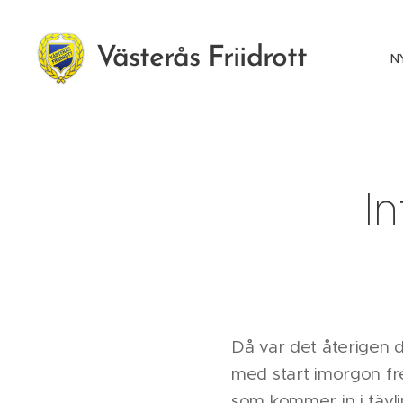
Västerås Friidrott
N
I
Då var det återigen d
med start imorgon fre
som kommer in i tävl