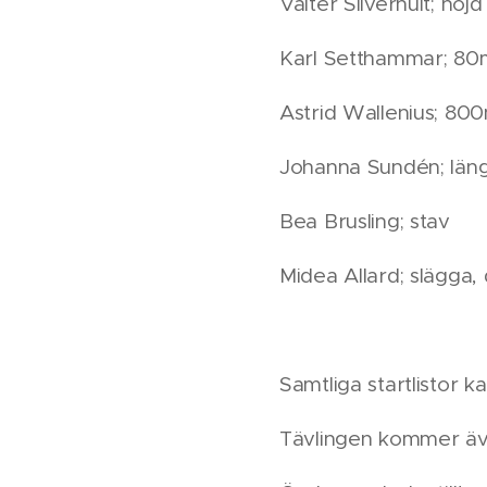
Valter Silverhult; hö
Karl Setthammar; 80m
Astrid Wallenius; 8
Johanna Sundén; län
Bea Brusling; stav
Midea Allard; slägga, 
Samtliga startlistor k
Tävlingen kommer äve