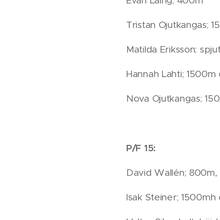
Evan Laing; 400m
Tristan Ojutkangas;
Matilda Eriksson; spju
Hannah Lahti; 1500
Nova Ojutkangas; 1
P/F 15:
David Wallén; 800m
Isak Steiner; 1500m