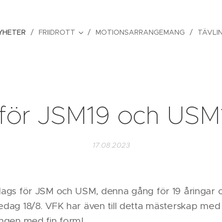
YHETER
FRIIDROTT
MOTIONSARRANGEMANG
TÄVLI
nför JSM19 och USM
17.08.2023
ags för JSM och USM, denna gång för 19 åringar oc
dag 18/8. VFK har även till detta mästerskap med 
ingen med fin form!