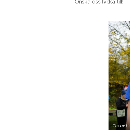
Önska oss lycka till!
Tre av h