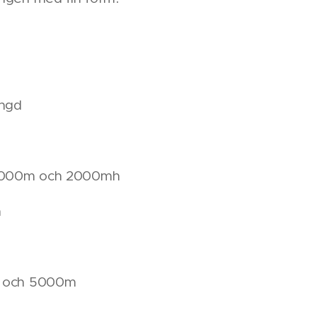
ängd
5000m och 2000mh
m
m och 5000m