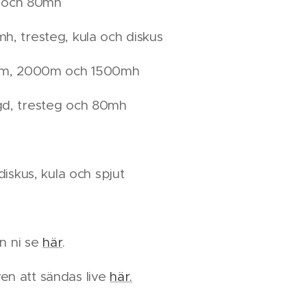
jd och 80mh
h, tresteg, kula och diskus
00m, 2000m och 1500mh
gd, tresteg och 80mh
diskus, kula och spjut
an ni se
här
.
n att sändas live
här.