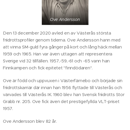
Ove Andersson
Den 13 december 2020 avled en av Västerås största
friidrottsprofiler genom tiderna. Ove Andersson hann med
att vinna SM-guld fyra gånger på kort och lång häck mellan
1959 och 1965. Han var även uttagen att representera
Sverige vid 32 tillfällen. 1957,-59,-61 och -65 vann han
Finnkampen och fick epitetet "finndödaren".
Ove är född och uppvuxen i Västerfärnebo och började sin
friidrottskarriär där innan han 1956 flyttade till Västerås och
värvades till Västerås IK. 1960 blev han Svensk friidrotts Stor
Grabb nr. 205. Ove fick även det prestigefyllda VLT-priset
1957.
Ove Andersson blev 82 år.