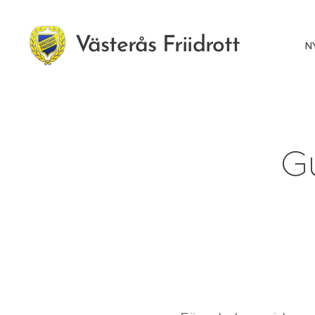
Västerås Friidrott
N
Gu