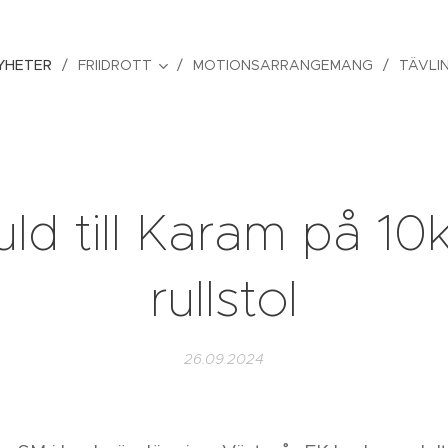
YHETER
FRIIDROTT
MOTIONSARRANGEMANG
TÄVLI
ld till Karam på 1
rullstol
26.09.2024