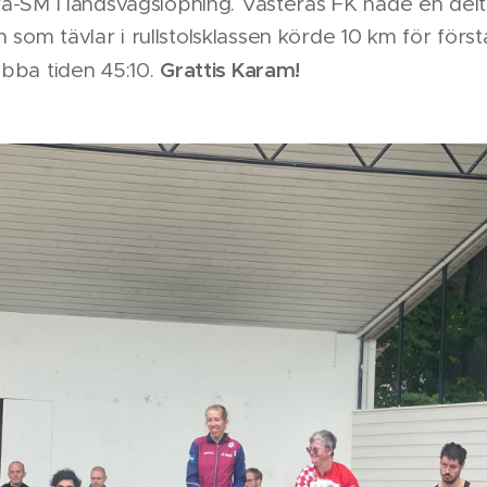
a-SM i landsvägslöpning. Västerås FK hade en delt
som tävlar i rullstolsklassen körde 10 km för för
Grattis Karam!
abba tiden 45:10.