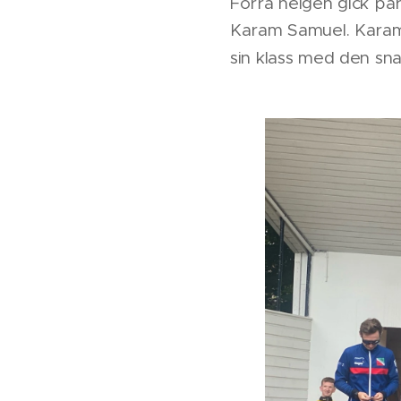
Förra helgen gick par
Karam Samuel. Karam 
sin klass med den sn