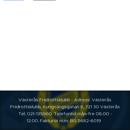
Västerås Friidrottsklubb - Adress: Västerås
Friidrottsklubb, Kungsängsgatan 8, 721 30 Västerås
Tel: 021-135960. Telefontid mån-fre 08.00 -
12.00.
Fakturor m.m. BG 5682-6019