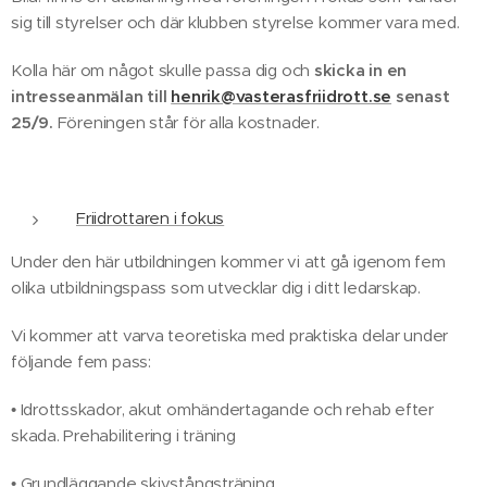
sig till styrelser och där klubben styrelse kommer vara med.
Kolla här om något skulle passa dig och
skicka in en
intresseanmälan till
henrik@vasterasfriidrott.se
senast
25/9.
Föreningen står för alla kostnader.
Friidrottaren i fokus
Under den här utbildningen kommer vi att gå igenom fem
olika utbildningspass som utvecklar dig i ditt ledarskap.
Vi kommer att varva teoretiska med praktiska delar under
följande fem pass:
• Idrottsskador, akut omhändertagande och rehab efter
skada. Prehabilitering i träning
• Grundläggande skivstångsträning