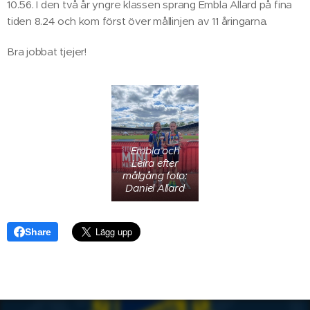
10.56. I den två år yngre klassen sprang Embla Allard på fina
tiden 8.24 och kom först över mållinjen av 11 åringarna.
Bra jobbat tjejer!
Embla och
Leira efter
målgång foto:
Daniel Allard
Share