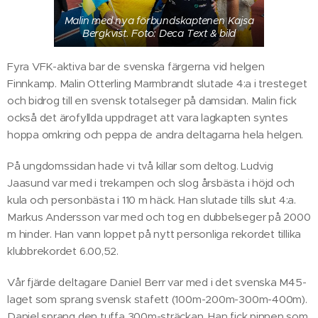
Malin med nya förbundskaptenen Kajsa
Bergkvist. Foto: Deca Text & bild
Fyra VFK-aktiva bar de svenska färgerna vid helgen
Finnkamp. Malin Otterling Marmbrandt slutade 4:a i tresteget
och bidrog till en svensk totalseger på damsidan. Malin fick
också det ärofyllda uppdraget att vara lagkapten syntes
hoppa omkring och peppa de andra deltagarna hela helgen.
På ungdomssidan hade vi två killar som deltog. Ludvig
Jaasund var med i trekampen och slog årsbästa i höjd och
kula och personbästa i 110 m häck. Han slutade tills slut 4:a.
Markus Andersson var med och tog en dubbelseger på 2000
m hinder. Han vann loppet på nytt personliga rekordet tillika
klubbrekordet 6.00,52.
Vår fjärde deltagare Daniel Berr var med i det svenska M45-
laget som sprang svensk stafett (100m-200m-300m-400m).
Daniel sprang den tuffa 300m-sträckan. Han fick pinnen som