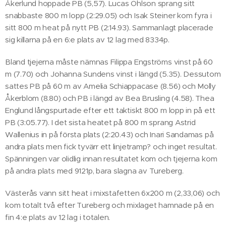
Åkerlund hoppade PB (5,57). Lucas Ohlson sprang sitt
snabbaste 800 m lopp (2:29.05) och Isak Steiner kom fyra i
sitt 800 m heat på nytt PB (2:14.93). Sammanlagt placerade
sig killarna på en 6:e plats av 12 lag med 8334p.
Bland tjejerna måste nämnas Filippa Engströms vinst på 60
m (7.70) och Johanna Sundens vinst i längd (5.35). Dessutom
sattes PB på 60 m av Amelia Schiappacase (8.56) och Molly
Åkerblom (8.80) och PB i längd av Bea Brusling (4.58). Thea
Englund långspurtade efter ett taktiskt 800 m lopp in på ett
PB (3:05.77). I det sista heatet på 800 m sprang Astrid
Wallenius in på första plats (2:20.43) och Inari Sandamas på
andra plats men fick tyvärr ett linjetramp? och inget resultat.
Spänningen var olidlig innan resultatet kom och tjejerna kom
på andra plats med 9121p, bara slagna av Tureberg.
Västerås vann sitt heat i mixstafetten 6x200 m (2,33,06) och
kom totalt två efter Tureberg och mixlaget hamnade på en
fin 4:e plats av 12 lag i totalen.