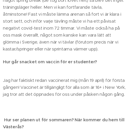
något spring break (de tog bort lovet helt) så blev det inget
träningsläger heller. Men vi kan fortfarande tävla,
åtminstone! Fast vi måste lämna arenan så fort vi är klara i
stort sett, och inför varje tävling måste vi ha ett påvisat
negativt covid-test inom 72 timmar. Vi måste också ha på
oss mask överallt, något som kanske kan vara lätt att
glömma i Sverige, även när vi tävlar (förutom precis när vi
kastar/springer eller när sprintarna värmer upp).
Hur går snacket om vaccin för er studenter?
Jag har faktiskt redan vaccinerat mig (mån 19 april) för första
gången! Vaccinet är tillgängligt för alla som är 16+ i New York,
jag tror att det öppnades för oss under påsken någon gång.
Hur ser planen ut för sommaren? När kommer du hem till
Västerås?