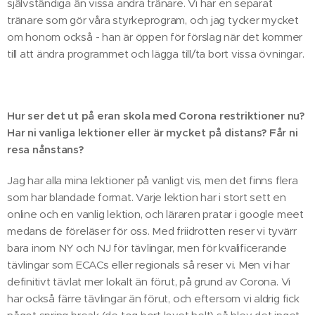
självständiga än vissa andra tränare. Vi har en separat
tränare som gör våra styrkeprogram, och jag tycker mycket
om honom också - han är öppen för förslag när det kommer
till att ändra programmet och lägga till/ta bort vissa övningar.
Hur ser det ut på eran skola med Corona restriktioner nu?
Har ni vanliga lektioner eller är mycket på distans? Får ni
resa nånstans?
Jag har alla mina lektioner på vanligt vis, men det finns flera
som har blandade format. Varje lektion har i stort sett en
online och en vanlig lektion, och läraren pratar i google meet
medans de föreläser för oss. Med friidrotten reser vi tyvärr
bara inom NY och NJ för tävlingar, men för kvalificerande
tävlingar som ECACs eller regionals så reser vi. Men vi har
definitivt tävlat mer lokalt än förut, på grund av Corona. Vi
har också färre tävlingar än förut, och eftersom vi aldrig fick