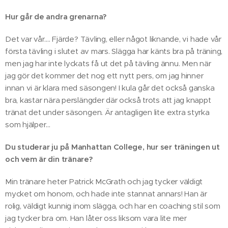
Hur går de andra grenarna?
Det var vår.... Fjärde? Tävling, eller något liknande, vi hade vår
första tävling i slutet av mars. Slägga har känts bra på träning,
men jag har inte lyckats få ut det på tävling ännu. Men när
jag gör det kommer det nog ett nytt pers, om jag hinner
innan vi är klara med säsongen! I kula går det också ganska
bra, kastar nära perslängder där också trots att jag knappt
tränat det under säsongen. Är antagligen lite extra styrka
som hjälper...
Du studerar ju på Manhattan College, hur ser träningen ut
och vem är din tränare?
Min tränare heter Patrick McGrath och jag tycker väldigt
mycket om honom, och hade inte stannat annars! Han är
rolig, väldigt kunnig inom slägga, och har en coaching stil som
jag tycker bra om. Han låter oss liksom vara lite mer