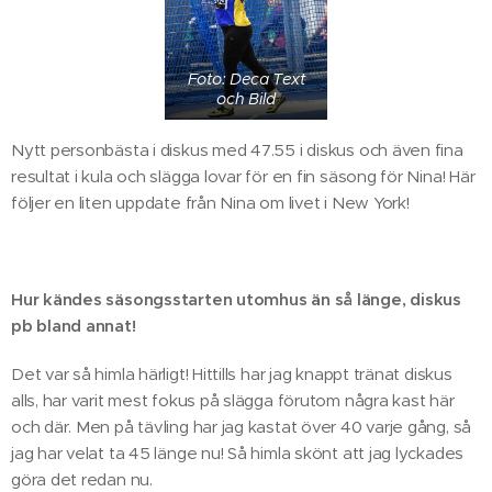
Foto: Deca Text
och Bild
Nytt personbästa i diskus med 47.55 i diskus och även fina
resultat i kula och slägga lovar för en fin säsong för Nina! Här
följer en liten uppdate från Nina om livet i New York!
Hur kändes säsongsstarten utomhus än så länge, diskus
pb bland annat!
Det var så himla härligt! Hittills har jag knappt tränat diskus
alls, har varit mest fokus på slägga förutom några kast här
och där. Men på tävling har jag kastat över 40 varje gång, så
jag har velat ta 45 länge nu! Så himla skönt att jag lyckades
göra det redan nu.