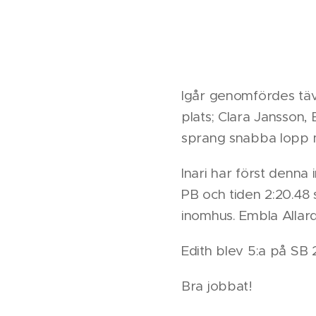
Igår genomfördes tävl
plats; Clara Jansson,
sprang snabba lopp men
Inari har först denna
PB och tiden 2:20.48
inomhus. Embla Allard
Edith blev 5:a på SB 
Bra jobbat!