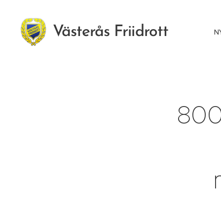
Västerås Friidrott
N
800