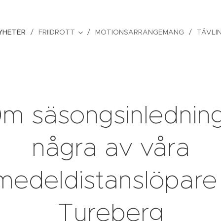
YHETER
FRIIDROTT
MOTIONSARRANGEMANG
TÄVLI
m säsongsinledning
några av våra
medeldistanslöpare 
Tureberg