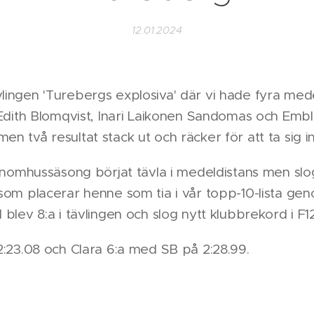
12.01.2024
ingen 'Turebergs explosiva' där vi hade fyra mede
 Edith Blomqvist, Inari Laikonen Sandomas och Embla
 två resultat stack ut och räcker för att ta sig in i 
 inomhussäsong börjat tävla i medeldistans men slog 
 som placerar henne som tia i vår topp-10-lista g
 blev 8:a i tävlingen och slog nytt klubbrekord i F1
2:23.08 och Clara 6:a med SB på 2:28.99.