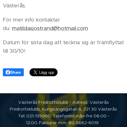
Västerås.
För mer info kontaktar
du:
matildasjostrand@hotmail.com
Datum för sista dag att teckna sig är framflyttat
till 30/10!
Share
Västerås Friidrottsklubb - Adress: Västerås
Friidrottsklubb, Kungsängsgatan 8, 721 30 Västerås
Tel: 021-135960. Telefontid mån-fre 08.00 -
12.00.
Fakturor m.m. BG 5682-6019