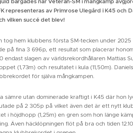
-guld bärgades när Veteran-SM i mångkamp avgjo
FK representeras av Primrose Ulegård i K45 och D
h vilken succé det blev!
och tog hem klubbens första SM-tecken under 2025 
de på fina 3 696p, ett resultat som placerar ho
50 endast slagen av världsrekordhållaren Mattias S
pet (1,73m) och resultatet i kula (11,50m). Daniels 
ubbrekordet för själva mångkampen.
ara sämre utan dominerade kraftigt i K45 där hon l
utade på 2 305p på vilket även det är ett nytt kl
atet i höjdhopp (1,25m) en gren som hon länge kä
ng. Även häcklöpningen flöt på bra och tiden 12.10
egna klubbrekordet i grenen.