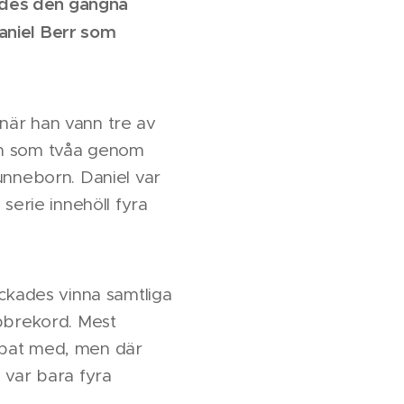
rdes den gångna
aniel Berr som
när han vann tre av
nom som tvåa genom
unneborn. Daniel var
serie innehöll fyra
yckades vinna samtliga
ubbrekord. Mest
mpat med, men där
 var bara fyra