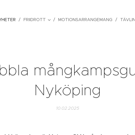
YHETER
FRIIDROTT
MOTIONSARRANGEMANG
TÄVLI
bbla mångkampsgul
Nyköping
10.02.2025