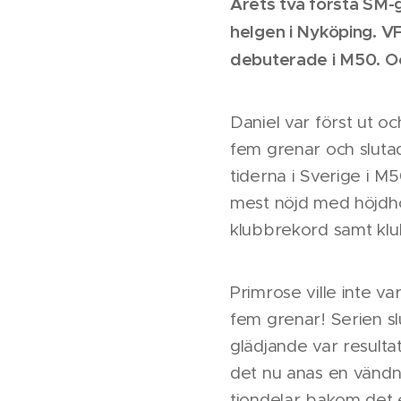
Årets två första SM
helgen i Nyköping. V
debuterade i M50. Oc
Daniel var först ut 
fem grenar och sluta
tiderna i Sverige i M
mest nöjd med höjdhop
klubbrekord samt kl
Primrose ville inte v
fem grenar! Serien sl
glädjande var result
det nu anas en vändni
tiondelar bakom det 