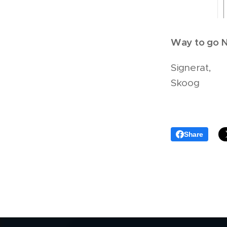
Way to go N
Signerat,
Skoog
Share