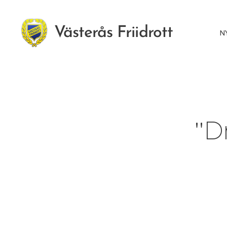
Västerås Friidrott
N
"D