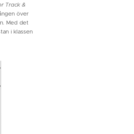
r Track &
gången över
gen. Med det
tan i klassen