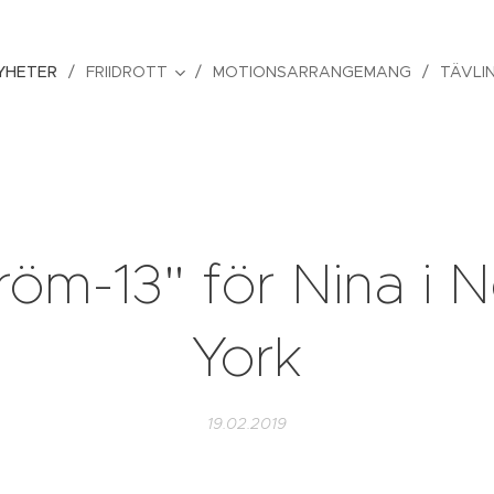
YHETER
FRIIDROTT
MOTIONSARRANGEMANG
TÄVLI
röm-13" för Nina i 
York
19.02.2019