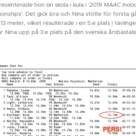
esenterade hon sin skola i kula i '
2019 MAAC Indoo
ionships
'. Det gick bra och Nina stötte för första 
13 meter, vilket resulterade i en 5:e plats i tävlin
år Nina upp på 3:e plats på den svenska årsbästalis