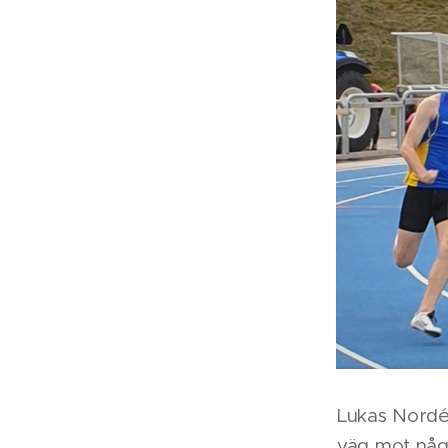
Lukas Nordé
väg mot någo