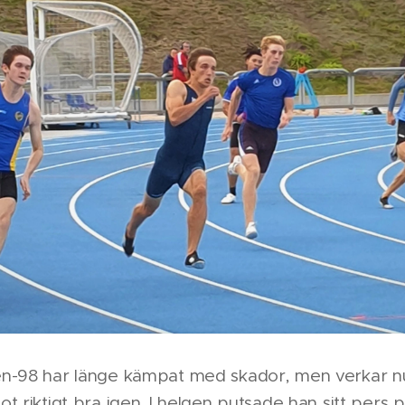
n-98 har länge kämpat med skador, men verkar n
t riktigt bra igen. I helgen putsade han sitt pers