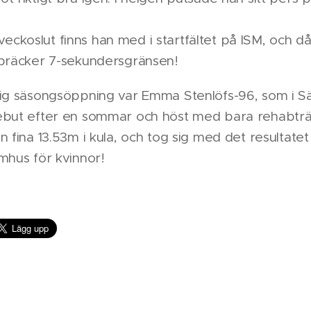
koslut finns han med i startfältet på ISM, och d
spräcker 7-sekundersgränsen!
lig säsongsöppning var Emma Stenlöfs-96, som i Sä
ebut efter en sommar och höst med bara rehabträ
n fina 13.53m i kula, och tog sig med det resultatet
mhus för kvinnor!