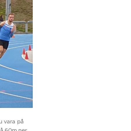
u vara på
 på 60m ner