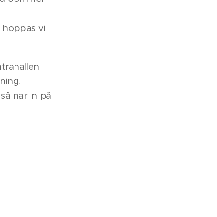
å hoppas vi
trahallen
ning.
 så när in på