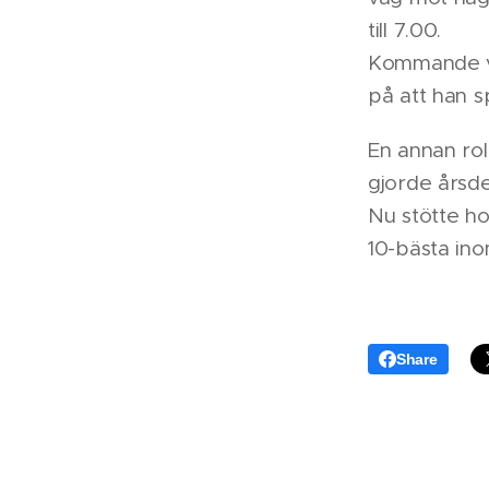
till 7.00.
Kommande vec
på att han 
En annan ro
gjorde årsd
Nu stötte ho
10-bästa ino
Share