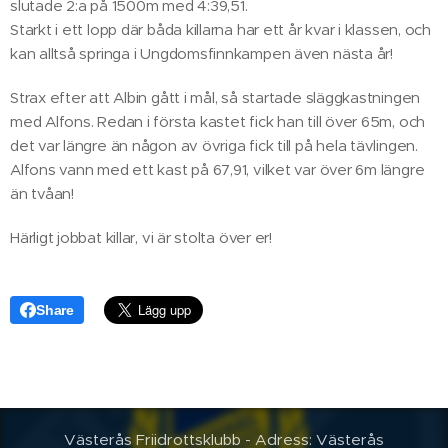
slutade 2:a på 1500m med 4:39,51.
Starkt i ett lopp där båda killarna har ett år kvar i klassen, och
kan alltså springa i Ungdomsfinnkampen även nästa år!
Strax efter att Albin gått i mål, så startade släggkastningen
med Alfons. Redan i första kastet fick han till över 65m, och
det var längre än någon av övriga fick till på hela tävlingen.
Alfons vann med ett kast på 67,91, vilket var över 6m längre
än tvåan!
Härligt jobbat killar, vi är stolta över er!
Share
Västerås Friidrottsklubb - Adress: Västerås